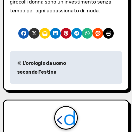
girocolli donna sono un investimento senza
tempo per ogni appassionato di moda.
N
L’orologio da uomo
a
secondo Festina
v
i
g
a
z