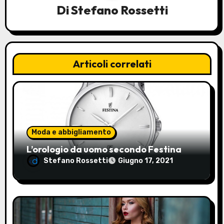
Di
Stefano Rossetti
i
o
n
Articoli correlati
e
a
r
Moda e abbigliamento
t
L’orologio da uomo secondo Festina
i
Stefano Rossetti
Giugno 17, 2021
c
o
l